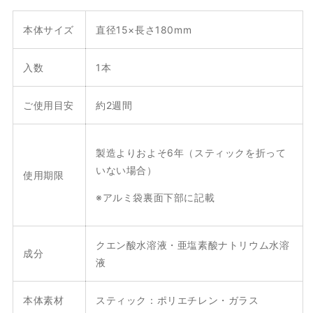
ク
ク
本体サイズ
直径15
×長さ180
mm
（1
（1
本
本
入
入
入数
1本
個
個
包
包
ご使用目安
約2週間
装）
装）
の
の
数
数
製造よりおよそ6年（スティックを折って
量
量
いない場合）
使用期限
を
を
※アルミ袋裏面下部に記載
減
増
ら
や
す
す
クエン酸水溶液・亜塩素酸ナトリウム水溶
成分
液
本体素材
スティック：ポリエチレン・ガラス