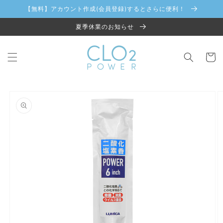
コンテ
【無料】アカウント作成(会員登録)するとさらに便利！
ンツに
進む
夏季休業のお知らせ
カ
ー
ト
商品情
報にス
キップ