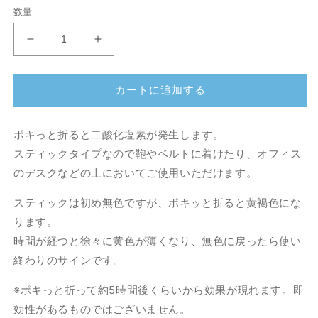
価
数量
格
二
二
酸
酸
化
化
カートに追加する
塩
塩
素
素
香
香
ポキっと折ると二酸化塩素が発生します。
パ
パ
スティックタイプなので鞄やベルトに着けたり、オフィス
ワ
ワ
のデスクなどの上においてご使用いただけます。
ー
ー
6
6
スティックは初め無色ですが、ポキッと折ると黄褐色にな
イ
イ
ります。
ン
ン
時間が経つと徐々に黄色が薄くなり、無色に戻ったら使い
チ
チ
終わりのサインです。
ス
ス
テ
テ
※ポキっと折って約5時間後くらいから効果が現れます。即
ィ
ィ
効性があるものではございません。
ッ
ッ