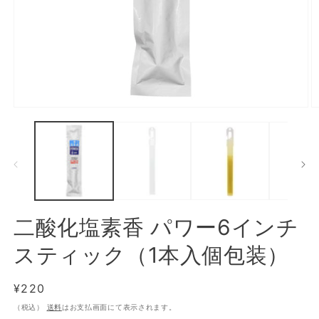
モ
ー
ダ
ル
で
メ
デ
ィ
ア
二酸化塩素香 パワー6インチ
(1)
(2
を
スティック（1本入個包装）
開
く
通
¥220
常
（税込）
送料
はお支払画面にて表示されます。