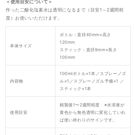
＜使用目安について＞
作った二酸化塩素水は透明になるまで（目安1～2週間程
度）お使いいただけます。
ボトル：直径40mm×高さ
120mm
本体サイズ
スティック：直径9mm×長さ
100mm
100mlボトル×1本／スプレーノズ
内容物
ル×1／スプレーノズル予備×1 ／
スティック×1本
精製後1〜2週間程度 ※水溶液が
使用目安
黄色から無色透明に変化していれ
ば使い終わりのサインです。