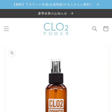
コンテ
【無料】アカウント作成(会員登録)するとさらに便利！
ンツに
進む
夏季休業のお知らせ
カ
ー
ト
商品情
報にス
キップ