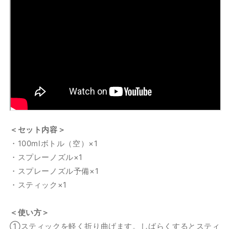
100（ボ
100（ボ
ト
ト
ル
ル
1
1
本
本
＋
＋
ス
ス
テ
テ
ィ
ィ
ッ
ッ
ク
ク
＜セット内容＞
1
1
・100mlボトル（空）×1
本
本
・スプレーノズル×1
セ
セ
・スプレーノズル予備×1
ッ
ッ
・スティック×1
ト）
ト）
の
の
＜使い方＞
数
数
量
量
①スティックを軽く折り曲げます。しばらくするとスティ