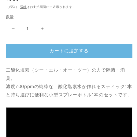
常
（税込）
送料
はお支払画面にて表示されます。
価
数量
格
純
純
粋
粋
二
二
カートに追加する
酸
酸
化
化
塩
塩
二酸化塩素（シー・エル・オー・ツー）の力で除菌・消
素
素
臭。
水
水
濃度700ppmの純粋な二酸化塩素水が作れるスティック1本
CLO2
CLO2
と持ち運びに便利な小型スプレーボトル1本のセットです。
パ
パ
ワ
ワ
ー
ー
ミ
ミ
ス
ス
ト
ト