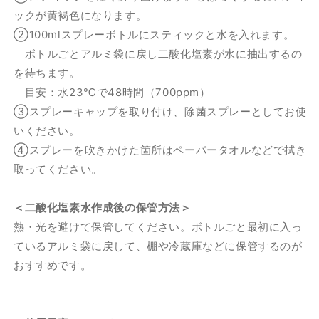
を
を
ックが黄褐色になります。
減
増
②100mlスプレーボトルにスティックと水を入れます。
ら
や
ボトルごとアルミ袋に戻し二酸化塩素が水に抽出するの
す
す
を待ちます。
目安：水23℃で48時間（700ppm）
③スプレーキャップを取り付け、除菌スプレーとしてお使
いください。
④スプレーを吹きかけた箇所は
ペーパータオルなどで拭き
取ってください。
＜二酸化塩素水作成後の保管方法＞
熱・光を避けて保管してください。ボトルごと最初に入っ
ているアルミ袋に戻して、棚や冷蔵庫などに保管するのが
おすすめです。