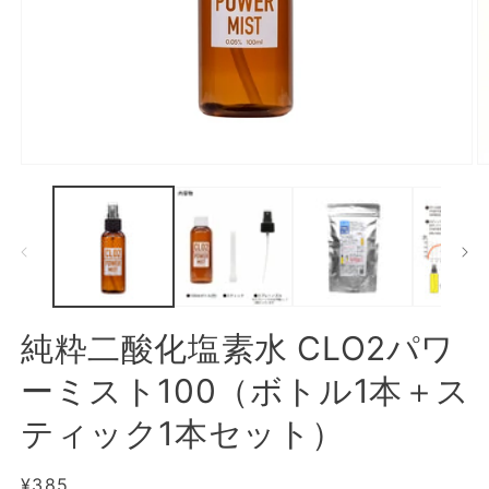
モ
ー
ダ
ル
で
メ
デ
ィ
ア
純粋二酸化塩素水 CLO2パワ
(1)
(2
を
ーミスト100（ボトル1本＋ス
開
く
ティック1本セット）
通
¥385