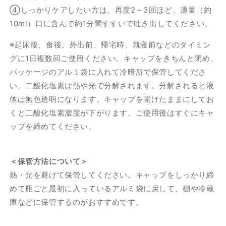
④しっかりケアしたい方は、再度2～3回ほど、適量（約
配
配
合
合
10ml）口に含んで約1分間すすいで吐き出してください。
（口
（口
※起床後、食後、外出前、帰宅時、就寝前などのタイミン
内
内
グに1日複数回ご使用ください。キャップをきちんと閉め、
浄
浄
化
化
パッケージのアルミ袋に入れて冷暗所で保管してくださ
成
成
い。二酸化塩素は熱や光で分解されます。分解されると液
分）
分）
体は無色透明になります。キャップを開けたままにしてお
の
の
くと二酸化塩素濃度が下がります。ご使用後はすぐにキャ
数
数
ップを締めてください。
量
量
を
を
減
増
＜保管方法について＞
ら
や
熱・光を避けて保管してください。キャップをしっかり締
す
す
めて瓶ごと最初に入っているアルミ袋に戻して、棚や冷蔵
庫などに保管するのがおすすめです。