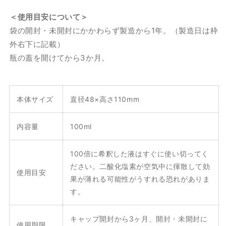
＜使用目安について＞
袋の開封・未開封にかかわらず製造から1年。（製造日は枠
外右下に記載）
瓶の蓋を開けてから3か月。
本体サイズ
直径48×高さ110mm
内容量
100ml
100倍に希釈した液はすぐに使い切ってく
ださい。二酸化塩素が空気中に揮散して効
使用目安
果が薄れる可能性がうすれる恐れがありま
す。
キャップ開封から3ヶ月、開封・未開封に
使用期限