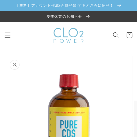
コンテ
【無料】アカウント作成(会員登録)するとさらに便利！
ンツに
進む
夏季休業のお知らせ
カ
ー
ト
商品情
報にス
キップ