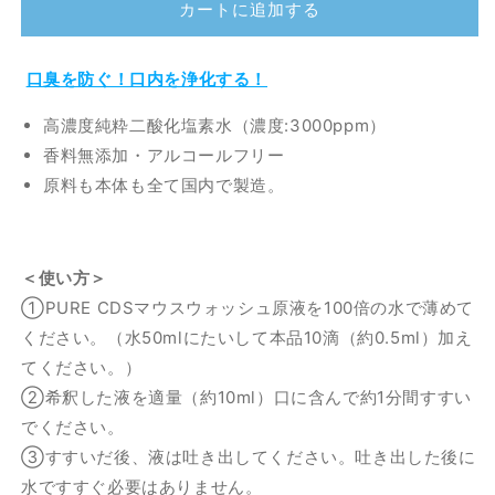
カートに追加する
ウ
ウ
ス
ス
ウ
ウ
口臭を防ぐ！口内を浄化する！
ォ
ォ
ッ
ッ
高濃度純粋二酸化塩素水（濃度:3000ppm）
シ
シ
香料無添加・アルコールフリー
ュ
ュ
原料も本体も全て国内で製造。
100【口
100【口
腔
腔
化
化
＜使い方＞
粧
粧
品】
品】
①PURE CDSマウスウォッシュ原液を100倍の水で薄めて
純
純
ください。（水50mlにたいして本品10滴（約0.5ml）加え
粋
粋
てください。）
二
二
②希釈した液を適量（約10ml）口に含んで約1分間すすい
酸
酸
でください。
化
化
③すすいだ後、液は吐き出してください。吐き出した後に
塩
塩
水ですすぐ必要はありません。
素
素