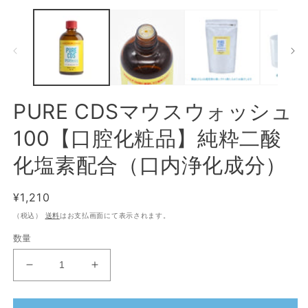
(2
PURE CDSマウスウォッシュ
100【口腔化粧品】純粋二酸
化塩素配合（口内浄化成分）
通
¥1,210
常
（税込）
送料
はお支払画面にて表示されます。
価
数量
格
PURE
PURE
CDS
CDS
マ
マ