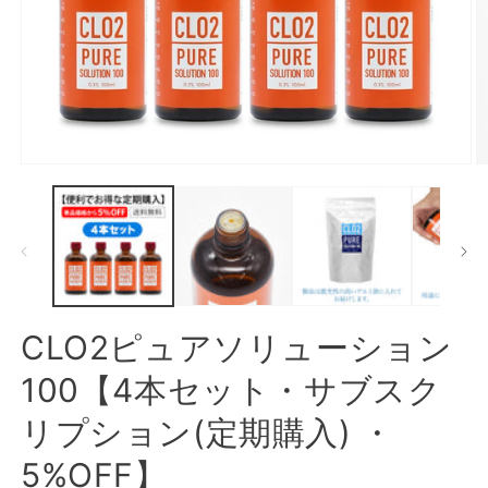
モ
ー
ダ
ル
で
メ
デ
ィ
ア
CLO2ピュアソリューション
(1)
(2
を
100【4本セット・サブスク
開
く
リプション(定期購入) ・
5%OFF】