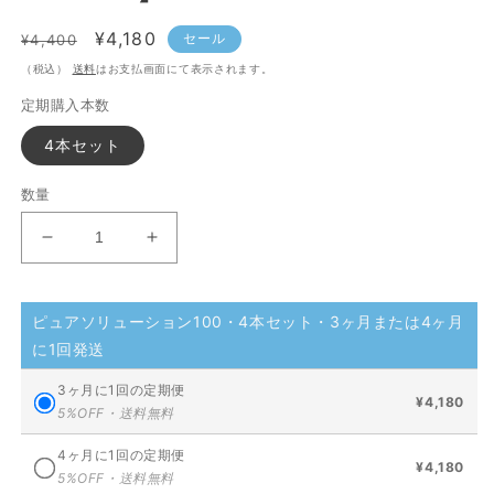
通
セ
¥4,180
セール
¥4,400
常
ー
（税込）
送料
はお支払画面にて表示されます。
価
ル
定期購入本数
格
価
格
4本セット
数量
CLO2
CLO2
ピ
ピ
ュ
ュ
ピュアソリューション100・4本セット・3ヶ月または4ヶ月
ア
ア
に1回発送
ソ
ソ
リ
リ
3ヶ月に1回の定期便
ュ
ュ
¥4,180
5%OFF・送料無料
ー
ー
シ
シ
4ヶ月に1回の定期便
¥4,180
5%OFF・送料無料
ョ
ョ