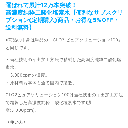
選ばれて累計12万本突破！
・
・
高濃度純粋二酸化塩素水【便利なサブスクリ
5%OFF】
5%OFF】
プション(定期購入)商品・お得な5%OFF・
の
の
送料無料】
数
数
量
量
※商品の中身は単品の「CLO2 ピュアソリューション100」
を
を
減
増
と同じです。
ら
や
・当社技術の抽出加工方法で精製した高濃度純粋二酸化塩
す
す
素水。
・3,000ppmの濃度。
・原材料も本体も全て国内で製造。
CLO2ピュアソリューション100は当社技術の抽出加工方法
で精製した高濃度純粋二酸化塩素水です(濃
度:3,000ppm)。
〈使い方〉