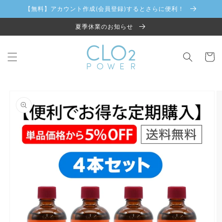
コンテ
【無料】アカウント作成(会員登録)するとさらに便利！
ンツに
進む
夏季休業のお知らせ
カ
ー
ト
商品情
報にス
キップ