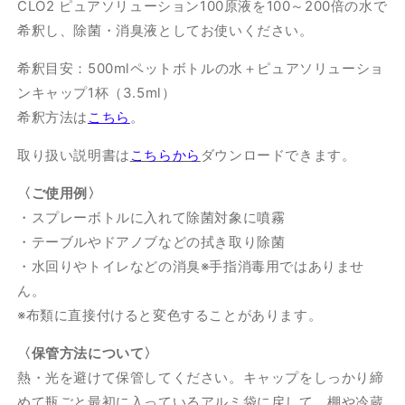
CLO2 ピュアソリューション100原液を100～200倍の水で
希釈し、除菌・消臭液としてお使いください。
希釈目安：500mlペットボトルの水＋ピュアソリューショ
ンキャップ1杯（3.5ml）
希釈方法は
こちら
。
取り扱い説明書は
こちらから
ダウンロードできます。
〈ご使用例〉
・スプレーボトルに入れて除菌対象に噴霧
・テーブルやドアノブなどの拭き取り除菌
・水回りやトイレなどの消臭※手指消毒用ではありませ
ん。
※布類に直接付けると変色することがあります。
〈保管方法について〉
熱・光を避けて保管してください。キャップをしっかり締
めて瓶ごと最初に入っているアルミ袋に戻して、棚や冷蔵