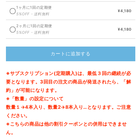
ン
ン
1ヶ月に1回の定期便
¥4,180
100【4
100【4
5%OFF・送料無料
本
本
2ヶ月に1回の定期便
セ
セ
¥4,180
5%OFF・送料無料
ッ
ッ
ト・
ト・
サ
サ
カートに追加する
ブ
ブ
ス
ス
ク
ク
※サブスクリプション(定期購入)は、最低３回の継続が必
リ
リ
要となります。3回目の注文の商品が発送されたら、「解
プ
プ
約」が可能になります。
シ
シ
※「数量」の設定について
ョ
ョ
数量１→4本入り、数量2→8本入り…となります。ご注意
ン
ン
ください。
(定
(定
※こちらの商品は他の割引クーポンとの併用はできませ
期
期
購
購
ん。
入)
入)