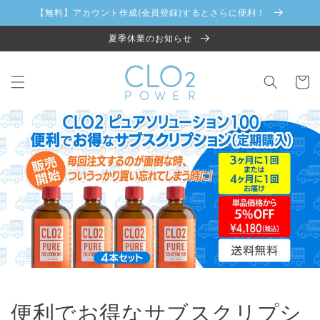
コンテ
【無料】アカウント作成(会員登録)するとさらに便利！
ンツに
進む
夏季休業のお知らせ
カ
ー
ト
便利でお得なサブスクリプシ