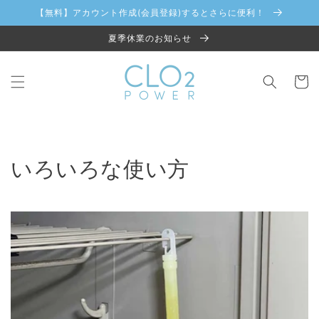
コンテ
【無料】アカウント作成(会員登録)するとさらに便利！
ンツに
進む
夏季休業のお知らせ
カ
ー
ト
いろいろな使い方