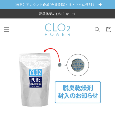
コンテ
【無料】アカウント作成(会員登録)するとさらに便利！
ンツに
進む
夏季休業のお知らせ
カ
ー
ト